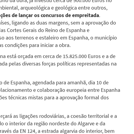
dono da obra, já investiu cerca de 900.000 Euros no
biental, arqueológica e geológica entre outros,
ições de
lançar os concursos de empreitada
.
íses, ligando as duas margens, sem a aprovação do
das Cortes Gerais do Reino de Espanha e
o aos terrenos e estaleiro em Espanha, o município
 condições para iniciar a obra.
na está orçada em cerca de 15.825.000 Euros e a de
da pelas diversas forças políticas representadas na
no de Espanha, agendada para amanhã, dia 10 de
acionamento e colaboração europeia entre Espanha
sões técnicas mistas para a aprovação formal dos
ará as ligações rodoviárias, a coesão territorial e a
 o interior da região nordeste do Algarve e da
avés da EN 124, a estrada algarvia do interior, bem