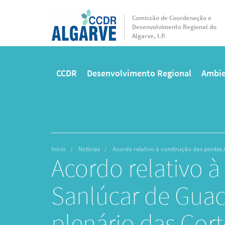
Passar
para
Comissão de Coordenação e
Desenvolvimento Regional do
o
Algarve, I.P.
conteúdo
principal
CCDR
Desenvolvimento Regional
Ambie
Main
menu
Início
Notícias
Acordo relativo à construção das pontes 
Acordo relativo 
Sanlúcar de Guad
plenário das Cort