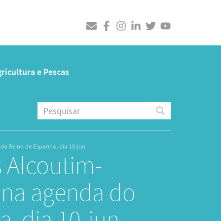
ricultura e Pescas
Pesquisar
Pesquisar
 do Reino de Espanha, dia 10-jun
s Alcoutim-
o na agenda do
, dia 10-jun