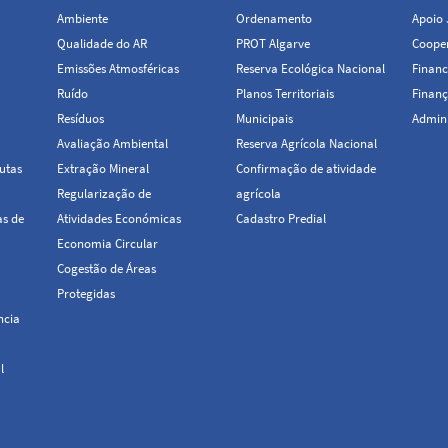
Ambiente
Ordenamento
Apoio 
Qualidade do AR
PROT Algarve
Cooper
Emissões Atmosféricas
Reserva Ecológica Nacional
Financ
Ruído
Planos Territoriais
Finanç
Resíduos
Municipais
Admini
Avaliação Ambiental
Reserva Agrícola Nacional
utas
Extração Mineral
Confirmação de atividade
Regularização de
agrícola
as de
Atividades Económicas
Cadastro Predial
Economia Circular
Cogestão de Áreas
Protegidas
ncia
l