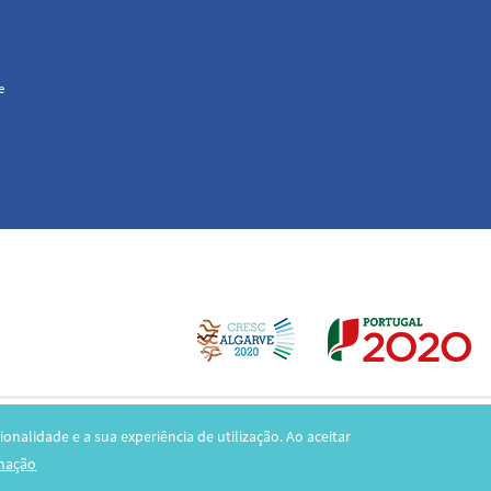
e
cionalidade e a sua experiência de utilização.
Ao aceitar
 © 2002-2020 CCDR Algarve. Todos os direitos reservados. Conceção:
ADJ 
rmação