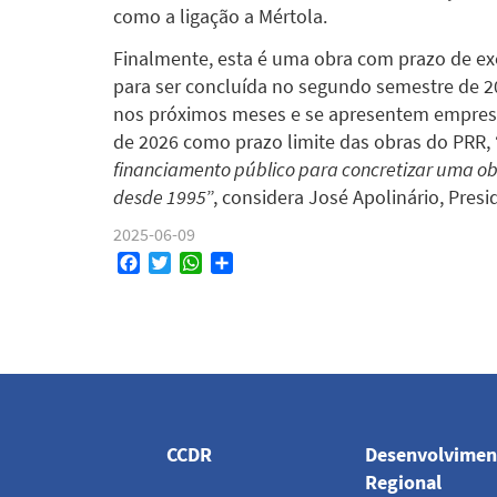
como a ligação a Mértola.
Finalmente, esta é uma obra com prazo de ex
para ser concluída no segundo semestre de 2
nos próximos meses e se apresentem empresa
de 2026 como prazo limite das obras do PRR, 
financiamento público para concretizar uma o
desde 1995
”, considera José Apolinário, Pres
2025-06-09
Facebook
Twitter
WhatsApp
Share
Navegação
principal
CCDR
Desenvolvimen
Regional