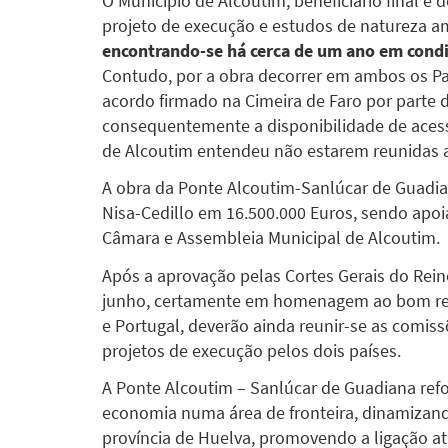
O Município de Alcoutim, beneficiário final e 
projeto de execução e estudos de natureza am
encontrando-se há cerca de um ano em cond
Contudo, por a obra decorrer em ambos os Pa
acordo firmado na Cimeira de Faro por parte 
consequentemente a disponibilidade de acess
de Alcoutim entendeu não estarem reunidas as
A obra da Ponte Alcoutim-Sanlúcar de Guadia
Nisa-Cedillo em 16.500.000 Euros, sendo apoia
Câmara e Assembleia Municipal de Alcoutim.
Após a aprovação pelas Cortes Gerais do Rei
junho, certamente em homenagem ao bom rel
e Portugal, deverão ainda reunir-se as comis
projetos de execução pelos dois países.
A Ponte Alcoutim – Sanlúcar de Guadiana reforç
economia numa área de fronteira, dinamizando
província de Huelva, promovendo a ligação atr