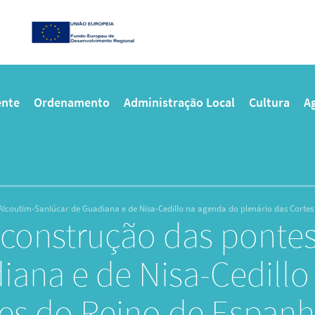
nte
Ordenamento
Administração Local
Cultura
Ag
Alcoutim-Sanlúcar de Guadiana e de Nisa-Cedillo na agenda do plenário das Cortes
à construção das ponte
iana e de Nisa-Cedill
es do Reino de Espanha