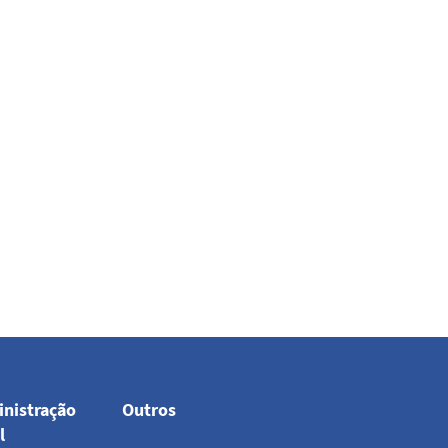
nistração
Outros
Top
l