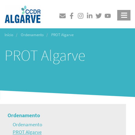
Passar
para
Pesquisar
Pesquisar
o
conteúdo
principal
Início
Ordenamento
PROT Algarve
PROT Algarve
Navegação
Ordenamento
principal
Ordenamento
PROT Algarve