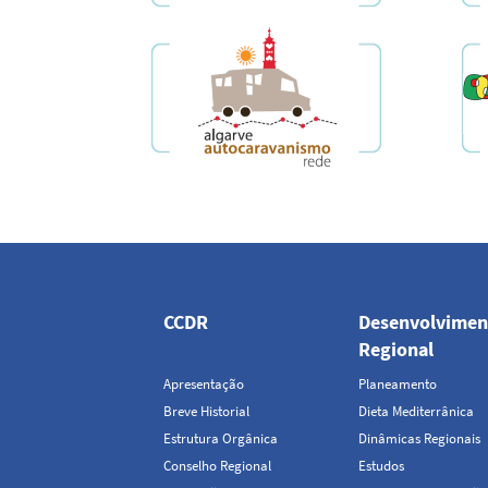
Navegação
principal
CCDR
Desenvolvimen
Regional
Apresentação
Planeamento
Breve Historial
Dieta Mediterrânica
Estrutura Orgânica
Dinâmicas Regionais
Conselho Regional
Estudos