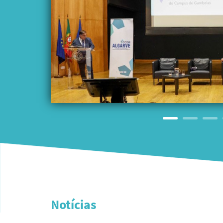
do
e
, em
ntes
Notícias