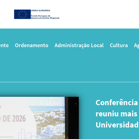
nte
Ordenamento
Administração Local
Cultura
Ag
CCDR ALGARV
na Feira da 