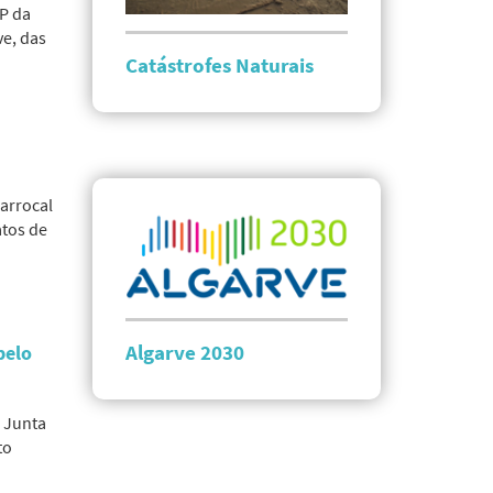
JP da
ve, das
Catástrofes Naturais
Barrocal
atos de
Algarve 2030
pelo
 Junta
to