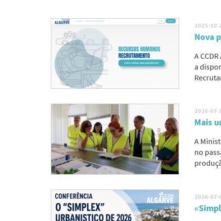
2025-10-
Nova p
A CCDR 
a dispo
Recruta
2026-07-
Mais u
A Minis
no pass
produçã
2026-07-
«Simpl