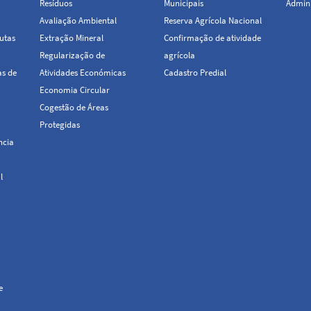
Resíduos
Municipais
Admini
Avaliação Ambiental
Reserva Agrícola Nacional
utas
Extração Mineral
Confirmação de atividade
Regularização de
agrícola
as de
Atividades Económicas
Cadastro Predial
Economia Circular
Cogestão de Áreas
Protegidas
ncia
l
e