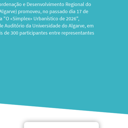
a Mediterrânica, que decorrerá entre 3 e 6 de
ra, foi apresentada oficialmente no passado
numa conferência de imprensa que reuniu as
as. A Comissão de Coordenação e
ional do Algarve, I.P. (CCDR (...)