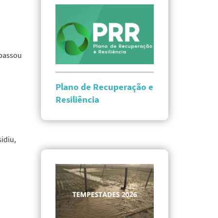
 passou
Plano de Recuperação e
Resiliência
idiu,