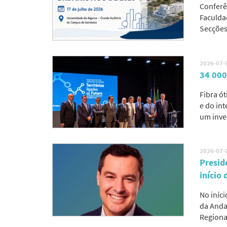
Conferê
Faculda
Secções
2026-07-
34 000 
Fibra ó
e do in
um inve
2026-07-
Presid
início
No iníc
da Anda
Regional