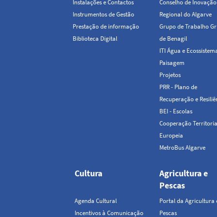
Instalações e Contactos
Conselho de Inovação
Instrumentos de Gestão
Regional do Algarve
Prestação de informação
Grupo de Trabalho Gr
Biblioteca Digital
de Benagil
ITI Água e Ecossistem
Paisagem
Projetos
PRR - Plano de
Recuperação e Resiliê
BEI - Escolas
Cooperação Territoria
Europeia
MetroBus Algarve
Cultura
Agricultura e
Pescas
Agenda Cultural
Portal da Agricultura 
Incentivos à Comunicação
Pescas