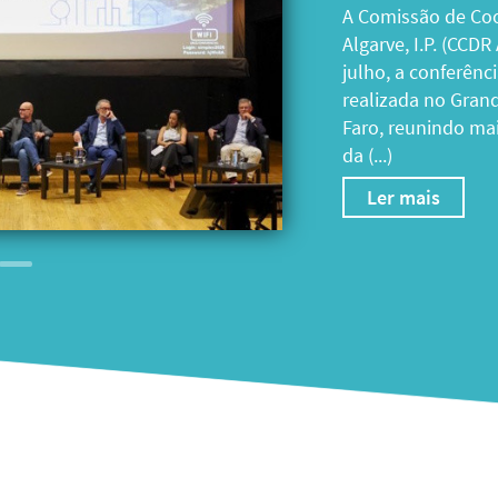
A XII Feira da Diet
setembro, em Tavi
dia 27 de julho, 
entidades parceir
Desenvolvimento Reg
Ler mais