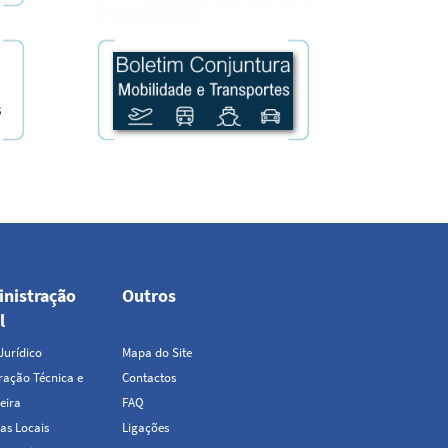
nistração
Outros
Top
l
Menu
Jurídico
Mapa do Site
ação Técnica e
Contactos
eira
FAQ
as Locais
Ligações