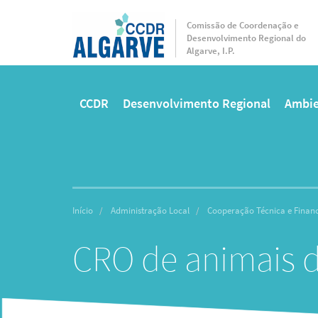
Passar
para
Comissão de Coordenação e
Desenvolvimento Regional do
o
Algarve, I.P.
conteúdo
principal
CCDR
Desenvolvimento Regional
Ambie
Main
menu
Início
Administração Local
Cooperação Técnica e Financ
CRO de animais 