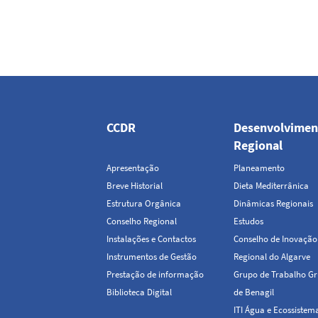
Navegação
principal
CCDR
Desenvolvimen
Regional
Apresentação
Planeamento
Breve Historial
Dieta Mediterrânica
Estrutura Orgânica
Dinâmicas Regionais
Conselho Regional
Estudos
Instalações e Contactos
Conselho de Inovação
Instrumentos de Gestão
Regional do Algarve
Prestação de informação
Grupo de Trabalho Gr
Biblioteca Digital
de Benagil
ITI Água e Ecossistem