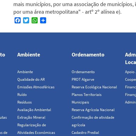
mais municípios, por uma associação de municípios, 
por uma área metropolitana" - artº 2º alínea e).
Facebook
Twitter
WhatsApp
Share
to
Ambiente
Ordenamento
Admi
Loca
Ambiente
Ordenamento
Apoio 
Qualidade do AR
PROT Algarve
Cooper
Emissões Atmosféricas
Reserva Ecológica Nacional
Financ
Ruído
Planos Territoriais
Finanç
Resíduos
Municipais
Admini
Avaliação Ambiental
Reserva Agrícola Nacional
utas
Extração Mineral
Confirmação de atividade
Regularização de
agrícola
as de
Atividades Económicas
Cadastro Predial