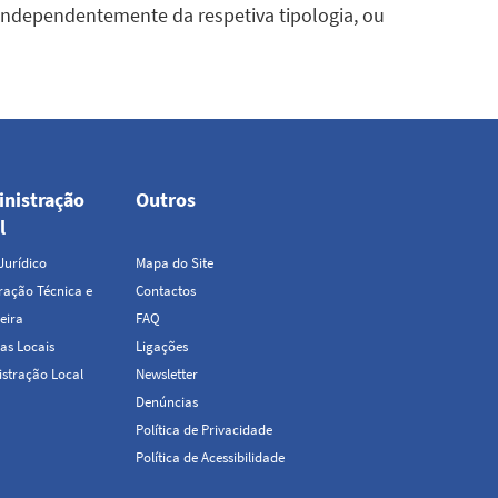
independentemente da respetiva tipologia, ou
nistração
Outros
Top
l
Menu
Jurídico
Mapa do Site
ação Técnica e
Contactos
eira
FAQ
as Locais
Ligações
stração Local
Newsletter
Denúncias
Política de Privacidade
Política de Acessibilidade