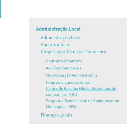
Navegação
Administração Local
Administração Local
principal
Apoio Jurídico
Cooperação Técnica e Financeira
Contratos-Programa
Auxílios Financeiros
Modernização Administrativa
Programa Equipamentos
Centro de Recolha Oficial de animais de
companhia - CRO
Programa Beneficiação de Equipamentos
Municipais - BEM
Finanças Locais