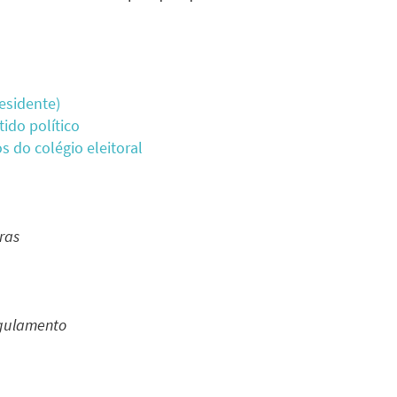
esidente)
ido político
 do colégio eleitoral
ras
Regulamento