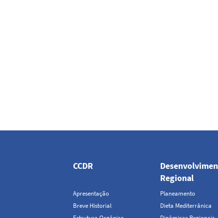
Navegação
principal
CCDR
Desenvolvimen
Regional
Apresentação
Planeamento
Breve Historial
Dieta Mediterrânica
Estrutura Orgânica
Dinâmicas Regionais