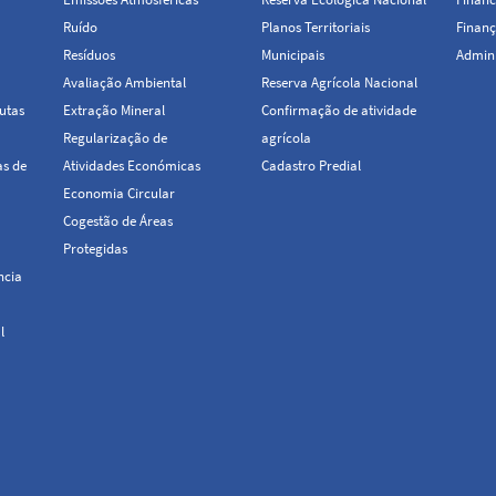
Ruído
Planos Territoriais
Finanç
Resíduos
Municipais
Admini
Avaliação Ambiental
Reserva Agrícola Nacional
utas
Extração Mineral
Confirmação de atividade
Regularização de
agrícola
as de
Atividades Económicas
Cadastro Predial
Economia Circular
Cogestão de Áreas
Protegidas
ncia
l