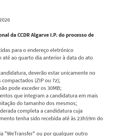
/2026
nal da CCDR Algarve I.P. do processo de
idas para o endereço eletrónico
 até ao quarto dia anterior à data do ato
 candidatura, deverão estar unicamente no
s compactados (ZIP ou 7z);
 não pode exceder os 30MB;
ntos que integram a candidatura em mais
imitação do tamanho dos mesmos;
derada completa a candidatura cuja
amento tenha sido recebida até às 23h59m do
ia "WeTransfer" ou por qualquer outro