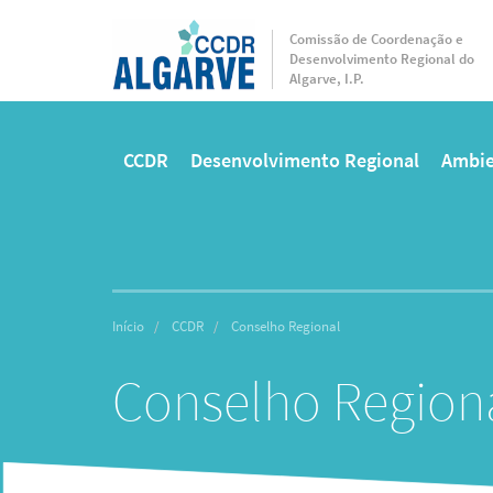
Passar
para
Comissão de Coordenação e
Desenvolvimento Regional do
o
Algarve, I.P.
conteúdo
principal
CCDR
Desenvolvimento Regional
Ambie
Main
menu
Início
CCDR
Conselho Regional
Conselho Region