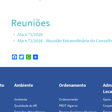
Reuniões
Ata n.º1/2026
Ata n.º2/2026 - Reunião Extraordinária do Conselh
Facebook
Twitter
WhatsApp
Share
to
Ambiente
Ordenamento
Admi
Loca
Ambiente
Ordenamento
Apoio 
Qualidade do AR
PROT Algarve
Cooper
Emissões Atmosféricas
Reserva Ecológica Nacional
Financ