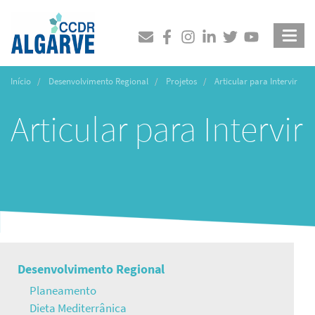
Passar
para
Pesquisar
Pesquisar
o
conteúdo
principal
Início
Desenvolvimento Regional
Projetos
Articular para Intervir
Articular para Intervir
Navegação
Desenvolvimento Regional
principal
Planeamento
Dieta Mediterrânica