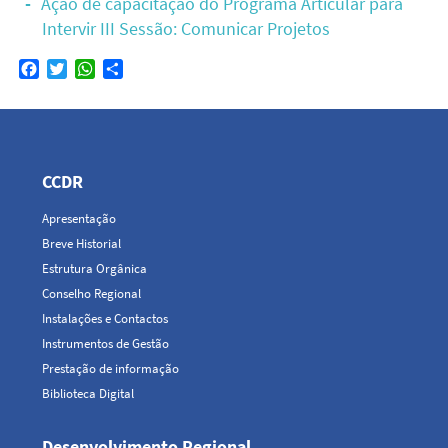
Ação de capacitação do Programa Articular para
Intervir III Sessão: Comunicar Projetos
Facebook
Twitter
WhatsApp
Share
Navegação
principal
CCDR
Apresentação
Breve Historial
Estrutura Orgânica
Conselho Regional
Instalações e Contactos
Instrumentos de Gestão
Prestação de informação
Biblioteca Digital
Desenvolvimento Regional