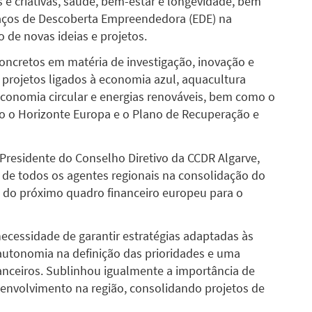
s e criativas, saúde, bem-estar e longevidade, bem
aços de Descoberta Empreendedora (EDE) na
o de novas ideias e projetos.
ncretos em matéria de investigação, inovação e
rojetos ligados à economia azul, aquacultura
, economia circular e energias renováveis, bem como o
o o Horizonte Europa e o Plano de Recuperação e
Presidente do Conselho Diretivo da CCDR Algarve,
 de todos os agentes regionais na consolidação do
o do próximo quadro financeiro europeu para o
necessidade de garantir estratégias adaptadas às
autonomia na definição das prioridades e uma
nanceiros. Sublinhou igualmente a importância de
senvolvimento na região, consolidando projetos de