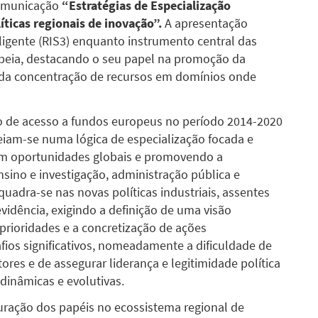
comunicação
“Estratégias de Especialização
líticas regionais de inovação”.
A apresentação
eligente (RIS3) enquanto instrumento central das
opeia, destacando o seu papel na promoção da
s da concentração de recursos em domínios onde
ão de acesso a fundos europeus no período 2014-2020
eiam-se numa lógica de especialização focada e
com oportunidades globais e promovendo a
sino e investigação, administração pública e
uadra-se nas novas políticas industriais, assentes
vidência, exigindo a definição de uma visão
e prioridades e a concretização de ações
fios significativos, nomeadamente a dificuldade de
atores e de assegurar liderança e legitimidade política
dinâmicas e evolutivas.
uração dos papéis no ecossistema regional de