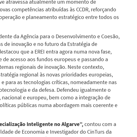
garve atravessa atualmente um momento de
novas competências atribuídas às CCDR, reforçando
ooperação e planeamento estratégico entre todos os
idente da Agência para o Desenvolvimento e Coesão,
s de inovação e no futuro da Estratégia de
 destacou que a EREI entra agora numa nova fase,
de de acesso aos fundos europeus e passando a
stemas regionais de inovação. Neste contexto,
atégia regional às novas prioridades europeias,
 e para as tecnologias críticas, nomeadamente nas
biotecnologia e da defesa. Defendeu igualmente o
al, nacional e europeu, bem como a integração de
políticas públicas numa abordagem mais coerente e
cialização Inteligente no Algarve”,
contou com a
uldade de Economia e Investigador do CinTurs da