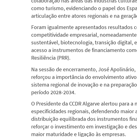
colaboração nas áreas das indústrias culturai
como turismo, evidenciando o papel dos Esp
articulação entre atores regionais e na geraçã
Foram igualmente apresentados resultados co
competitividade empresarial, nomeadamente p
sustentável, biotecnologia, transição digital
acesso a instrumentos de financiamento com
Resiliência (PRR).
Na sessão de encerramento, José Apolinário, 
reforçou a importância do envolvimento ativo
sistema regional de inovação e na preparaçã
período 2028-2034.
O Presidente da CCDR Algarve alertou para a 
especificidades regionais, defendendo maior 
distribuição equilibrada dos instrumentos fi
reforçar o investimento em investigação e de
maior maturidade e ligação às empresas.