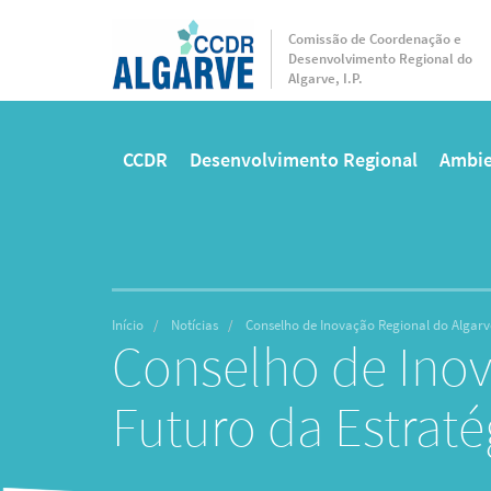
Passar
para
Comissão de Coordenação e
Desenvolvimento Regional do
o
Algarve, I.P.
conteúdo
principal
CCDR
Desenvolvimento Regional
Ambie
Main
menu
Início
Notícias
Conselho de Inovação Regional do Algarve
Conselho de Inov
Futuro da Estraté