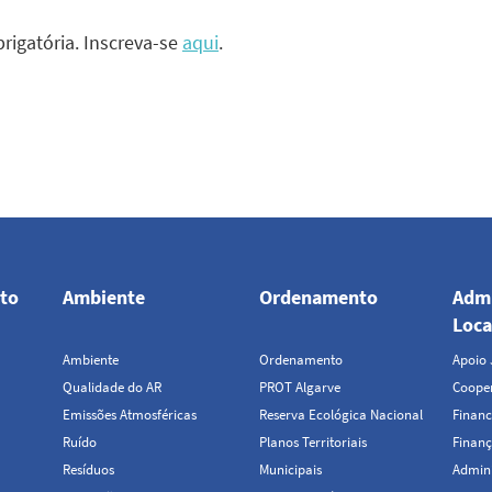
brigatória. Inscreva-se
aqui
.
to
Ambiente
Ordenamento
Admi
Loca
Ambiente
Ordenamento
Apoio 
Qualidade do AR
PROT Algarve
Cooper
Emissões Atmosféricas
Reserva Ecológica Nacional
Financ
Ruído
Planos Territoriais
Finanç
Resíduos
Municipais
Admini