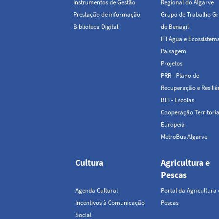
Instrumentos de Gestão
Regional do Algarve
Prestação de informação
Grupo de Trabalho Gr
Biblioteca Digital
de Benagil
ITI Água e Ecossistem
Paisagem
Projetos
PRR - Plano de
Recuperação e Resiliê
BEI - Escolas
Cooperação Territoria
Europeia
MetroBus Algarve
Cultura
Agricultura e
Pescas
Agenda Cultural
Portal da Agricultura 
Incentivos à Comunicação
Pescas
Social