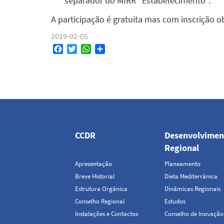
separador do MIRR “Estabelecimento”.
A participação é gratuita mas com inscrição o
2019-02-05
Facebook
Twitter
WhatsApp
Share
Navegação
principal
CCDR
Desenvolvimen
Regional
Apresentação
Planeamento
Breve Historial
Dieta Mediterrânica
Estrutura Orgânica
Dinâmicas Regionais
Conselho Regional
Estudos
Instalações e Contactos
Conselho de Inovação