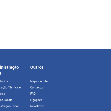
nistração
Outros
Top
l
Menu
Jurídico
Mapa do Site
ação Técnica e
Contactos
eira
FAQ
as Locais
Ligações
stração Local
Newsletter