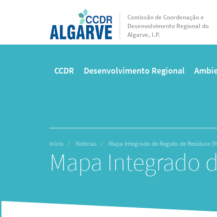
Passar
para
Comissão de Coordenação e
Desenvolvimento Regional do
o
Algarve, I.P.
conteúdo
principal
CCDR
Desenvolvimento Regional
Ambie
Main
menu
Início
Notícias
Mapa Integrado de Registo de Resíduos (
Mapa Integrado d