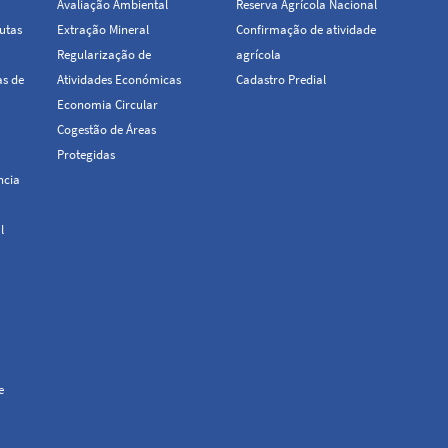
Avaliação Ambiental
Reserva Agrícola Nacional
utas
Extração Mineral
Confirmação de atividade
Regularização de
agrícola
as de
Atividades Económicas
Cadastro Predial
Economia Circular
Cogestão de Áreas
Protegidas
ncia
l
e