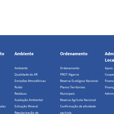
to
Ambiente
Ordenamento
Admi
Loca
Ambiente
Ordenamento
Apoio 
Qualidade do AR
PROT Algarve
Cooper
Emissões Atmosféricas
Reserva Ecológica Nacional
Financ
Ruído
Planos Territoriais
Finanç
Resíduos
Municipais
Admini
Avaliação Ambiental
Reserva Agrícola Nacional
utas
Extração Mineral
Confirmação de atividade
Regularização de
agrícola