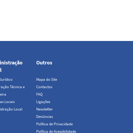
nistração
Outros
Top
l
Menu
Jurídico
Mapa do Site
ação Técnica e
Contactos
eira
FAQ
as Locais
Ligações
stração Local
Newsletter
Denúncias
Política de Privacidade
Política de Acessibilidade