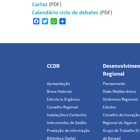
Cartaz
(PDF)
Calendário ciclo de debates
(PDF)
Facebook
Twitter
WhatsApp
Share
Navegação
principal
CCDR
Desenvolvimen
Regional
Apresentação
Planeamento
Breve Historial
Dieta Mediterrânica
Estrutura Orgânica
Dinâmicas Regionais
Conselho Regional
Estudos
Instalações e Contactos
Conselho de Inovação
Instrumentos de Gestão
Regional do Algarve
Prestação de informação
Grupo de Trabalho Gr
Biblioteca Digital
de Benagil