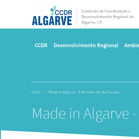
Passar
para
Comissão de Coordenação e
Desenvolvimento Regional do
o
Algarve, I.P.
conteúdo
principal
CCDR
Desenvolvimento Regional
Ambie
Main
menu
Início
Made in Algarve - 9 de maio dia da Europa
Made in Algarve -