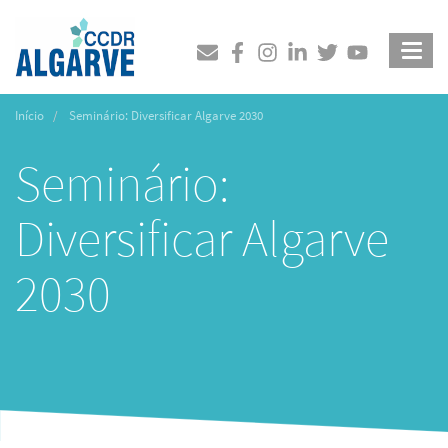
Passar
para
Pesquisar
Pesquisar
o
conteúdo
principal
Início
Seminário: Diversificar Algarve 2030
Seminário:
Diversificar Algarve
2030