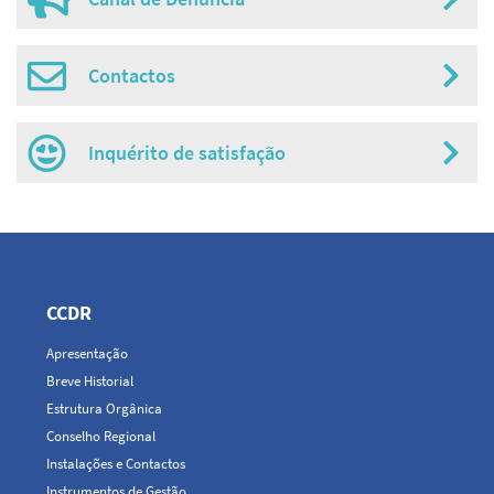
Contactos
Inquérito de satisfação
Navegação
principal
CCDR
Apresentação
Breve Historial
Estrutura Orgânica
Conselho Regional
Instalações e Contactos
Instrumentos de Gestão