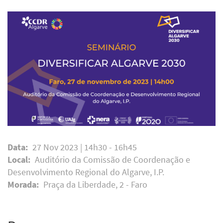
Data
27 Nov 2023 | 14h30
-
16h45
Local
Auditório da Comissão de Coordenação e
Desenvolvimento Regional do Algarve, I.P.
Morada
Praça da Liberdade, 2 - Faro